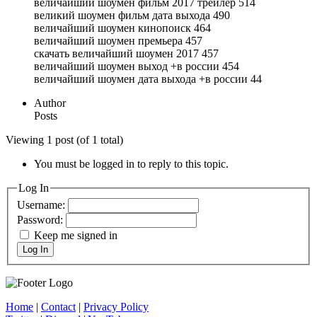
величайший шоумен фильм 2017 трейлер 514
великий шоумен фильм дата выхода 490
величайший шоумен кинопоиск 464
величайший шоумен премьера 457
скачать величайший шоумен 2017 457
величайший шоумен выход +в россии 454
величайший шоумен дата выхода +в россии 44
Author
Posts
Viewing 1 post (of 1 total)
You must be logged in to reply to this topic.
Log In
Username:
Password:
Keep me signed in
Log In
Home
|
Contact
|
Privacy Policy